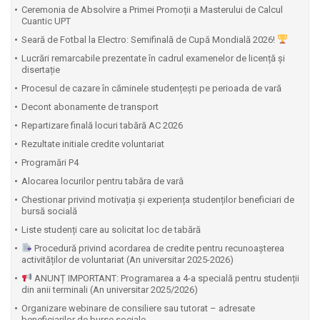
Ceremonia de Absolvire a Primei Promoții a Masterului de Calcul
Cuantic UPT
⁠Seară de Fotbal la Electro: Semifinală de Cupă Mondială 2026!
Lucrări remarcabile prezentate în cadrul examenelor de licență și
disertație
Procesul de cazare în căminele studențești pe perioada de vară
Decont abonamente de transport
Repartizare finală locuri tabără AC 2026
Rezultate initiale credite voluntariat
Programări P4
Alocarea locurilor pentru tabăra de vară
Chestionar privind motivația și experiența studenților beneficiari de
bursă socială
Liste studenți care au solicitat loc de tabără
Procedură privind acordarea de credite pentru recunoașterea
activităților de voluntariat (An universitar 2025-2026)
ANUNȚ IMPORTANT: Programarea a 4-a specială pentru studenții
din anii terminali (An universitar 2025/2026)
Organizare webinare de consiliere sau tutorat – adresate
beneficiarilor de burse sociale