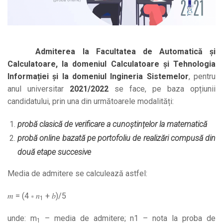
Admiterea la Facultatea de Automatică și
Calculatoare, la domeniul Calculatoare și Tehnologia
Informației și la domeniul Ingineria Sistemelor
, pentru
anul universitar
2021/2022
se face, pe baza opțiunii
candidatului, prin una din următoarele modalități:
probă clasică de verificare a cunoștințelor la matematică
probă online bazată pe portofoliu de realizări compusă din
două etape succesive
Media de admitere se calculează astfel:
𝑚 = (4 ∗ 𝑛
+ 𝑏)/5
1
unde: m
– media de admitere; n1 – nota la proba de
1