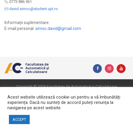
0773 886 961
david.simoc@student.upt.ro
Informații suplimentare:
E-mail personal:
simoc.david@gmail.com
Copyright © 2026 Facultatea de Automatică și Calculatoare
Website created by DialogData
Acest website utilizează cookie-uri pentru a vă îmbunătăți
experiența. Dacă nu sunteți de accord puteți renunța la
navigarea pe acest website.
ACCEPT