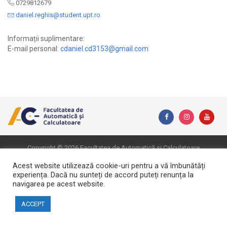
0729812679
daniel.reghis@student.upt.ro
Informații suplimentare:
E-mail personal:
cdaniel.cd3153@gmail.com
Copyright © 2026 Facultatea de Automatică și Calculatoare
Website created by DialogData
Acest website utilizează cookie-uri pentru a vă îmbunătăți
experiența. Dacă nu sunteți de accord puteți renunța la
navigarea pe acest website.
ACCEPT