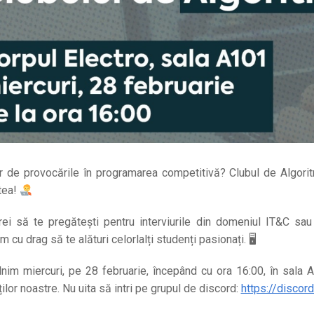
r de provocările în programarea competitivă? Clubul de Algoritmi
atea!
ei să te pregătești pentru interviurile din domeniul IT&C sau să
 cu drag să te alături celorlalți studenți pasionați. 🖥
lnim miercuri, pe 28 februarie, începând cu ora 16:00, în sala A
ților noastre. Nu uita să intri pe grupul de discord:
https://disco