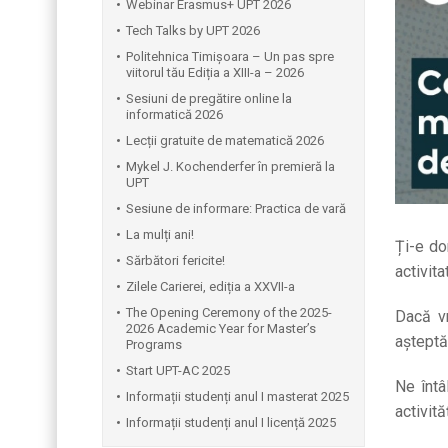
Webinar Erasmus+ UPT 2026
Tech Talks by UPT 2026
Politehnica Timișoara – Un pas spre
viitorul tău Ediția a XIII-a – 2026
Sesiuni de pregătire online la
informatică 2026
Lecții gratuite de matematică 2026
Mykel J. Kochenderfer în premieră la
UPT
Sesiune de informare: Practica de vară
La mulți ani!
Ți-e do
Sărbători fericite!
activit
Zilele Carierei, ediția a XXVII-a
The Opening Ceremony of the 2025-
Dacă vr
2026 Academic Year for Master’s
așteptăm
Programs
Start UPT-AC 2025
Ne întâ
Informații studenți anul I masterat 2025
activită
Informații studenți anul I licență 2025