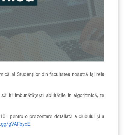
că al Studenților din facultatea noastră își reia
 îți îmbunătățești abilitățile în algoritmică, te
101 pentru o prezentare detaliată a clubului și a
rd.gg/gVAFbycE
.