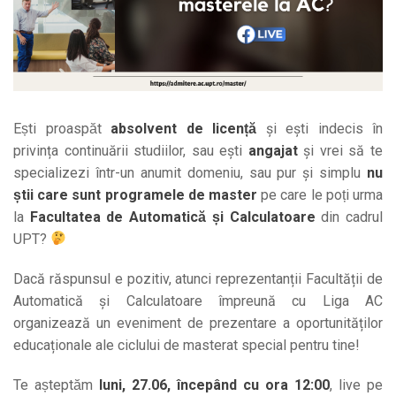
Ești proaspăt
absolvent de licență
și ești indecis în
privința continuării studiilor, sau ești
angajat
și vrei să te
specializezi într-un anumit domeniu, sau pur și simplu
nu
știi care sunt programele de master
pe care le poți urma
la
Facultatea de Automatică și Calculatoare
din cadrul
UPT?
Dacă răspunsul e pozitiv, atunci reprezentanții Facultății de
Automatică și Calculatoare împreună cu Liga AC
organizează un eveniment de prezentare a oportunităților
educaționale ale ciclului de masterat special pentru tine!
Te așteptăm
luni, 27.06, începând cu ora 12:00
, live pe