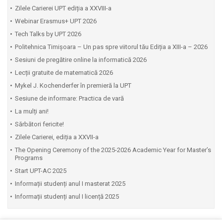
Zilele Carierei UPT ediția a XXVIII-a
Webinar Erasmus+ UPT 2026
Tech Talks by UPT 2026
Politehnica Timișoara – Un pas spre viitorul tău Ediția a XIII-a – 2026
Sesiuni de pregătire online la informatică 2026
Lecții gratuite de matematică 2026
Mykel J. Kochenderfer în premieră la UPT
Sesiune de informare: Practica de vară
La mulți ani!
Sărbători fericite!
Zilele Carierei, ediția a XXVII-a
The Opening Ceremony of the 2025-2026 Academic Year for Master’s
Programs
Start UPT-AC 2025
Informații studenți anul I masterat 2025
Informații studenți anul I licență 2025