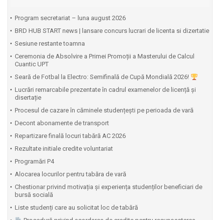
Program secretariat – luna august 2026
BRD HUB START news | lansare concurs lucrari de licenta si dizertatie
Sesiune restante toamna
Ceremonia de Absolvire a Primei Promoții a Masterului de Calcul
Cuantic UPT
⁠Seară de Fotbal la Electro: Semifinală de Cupă Mondială 2026!
Lucrări remarcabile prezentate în cadrul examenelor de licență și
disertație
Procesul de cazare în căminele studențești pe perioada de vară
Decont abonamente de transport
Repartizare finală locuri tabără AC 2026
Rezultate initiale credite voluntariat
Programări P4
Alocarea locurilor pentru tabăra de vară
Chestionar privind motivația și experiența studenților beneficiari de
bursă socială
Liste studenți care au solicitat loc de tabără