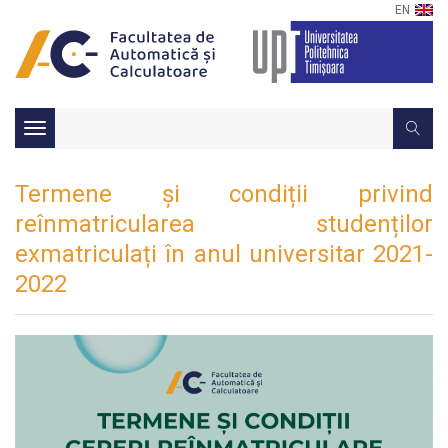
EN
Toggle
navigation
Termene și condiții privind
reînmatricularea studenților
exmatriculați în anul universitar 2021-
2022