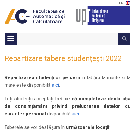
EN
Toggle
navigation
Repartizare tabere studențești 2022
Repartizarea studenților pe serii
în tabără la munte și la
mare este disponibilă
aici
.
Toți studenții acceptați trebuie
să completeze declarația
de consimțământ privind prelucrarea datelor cu
caracter personal
disponibilă
aici
.
Taberele se vor desfășura în
următoarele locații
: