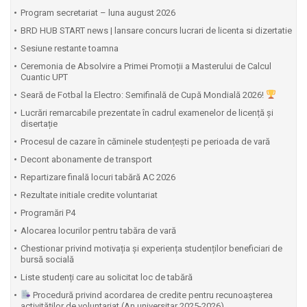
Program secretariat – luna august 2026
BRD HUB START news | lansare concurs lucrari de licenta si dizertatie
Sesiune restante toamna
Ceremonia de Absolvire a Primei Promoții a Masterului de Calcul
Cuantic UPT
⁠Seară de Fotbal la Electro: Semifinală de Cupă Mondială 2026!
Lucrări remarcabile prezentate în cadrul examenelor de licență și
disertație
Procesul de cazare în căminele studențești pe perioada de vară
Decont abonamente de transport
Repartizare finală locuri tabără AC 2026
Rezultate initiale credite voluntariat
Programări P4
Alocarea locurilor pentru tabăra de vară
Chestionar privind motivația și experiența studenților beneficiari de
bursă socială
Liste studenți care au solicitat loc de tabără
Procedură privind acordarea de credite pentru recunoașterea
activităților de voluntariat (An universitar 2025-2026)