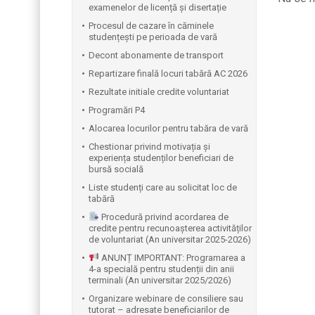
examenelor de licență și disertație
Procesul de cazare în căminele
studențești pe perioada de vară
Decont abonamente de transport
Repartizare finală locuri tabără AC 2026
Rezultate initiale credite voluntariat
Programări P4
Alocarea locurilor pentru tabăra de vară
Chestionar privind motivația și
experiența studenților beneficiari de
bursă socială
Liste studenți care au solicitat loc de
tabără
Procedură privind acordarea de
credite pentru recunoașterea activităților
de voluntariat (An universitar 2025-2026)
ANUNȚ IMPORTANT: Programarea a
4-a specială pentru studenții din anii
terminali (An universitar 2025/2026)
Organizare webinare de consiliere sau
tutorat – adresate beneficiarilor de