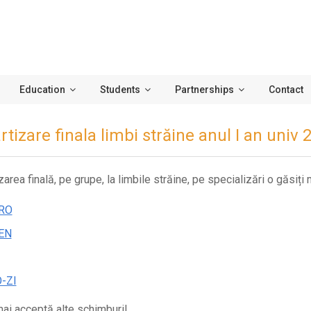
Education
Students
Partnerships
Contact
tizare finala limbi străine anul I an univ
area finală, pe grupe, la limbile străine, pe specializări o găsiți 
-RO
EN
-ZI
ai acceptă alte schimburi!