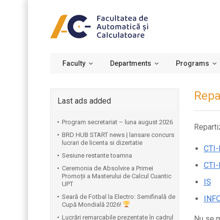
Faculty
Departments
Programs
Repar
Last ads added
Program secretariat – luna august 2026
Repartiz
BRD HUB START news | lansare concurs
lucrari de licenta si dizertatie
CTI
Sesiune restante toamna
CTI-
Ceremonia de Absolvire a Primei
Promoții a Masterului de Calcul Cuantic
IS
UPT
⁠Seară de Fotbal la Electro: Semifinală de
INFO
Cupă Mondială 2026!
Lucrări remarcabile prezentate în cadrul
Nu se m