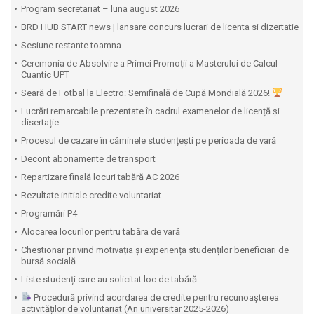
Program secretariat – luna august 2026
BRD HUB START news | lansare concurs lucrari de licenta si dizertatie
Sesiune restante toamna
Ceremonia de Absolvire a Primei Promoții a Masterului de Calcul
Cuantic UPT
⁠Seară de Fotbal la Electro: Semifinală de Cupă Mondială 2026!
Lucrări remarcabile prezentate în cadrul examenelor de licență și
disertație
Procesul de cazare în căminele studențești pe perioada de vară
Decont abonamente de transport
Repartizare finală locuri tabără AC 2026
Rezultate initiale credite voluntariat
Programări P4
Alocarea locurilor pentru tabăra de vară
Chestionar privind motivația și experiența studenților beneficiari de
bursă socială
Liste studenți care au solicitat loc de tabără
Procedură privind acordarea de credite pentru recunoașterea
activităților de voluntariat (An universitar 2025-2026)