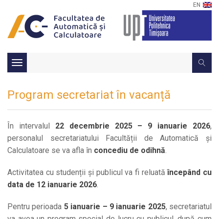
EN
Toggle
navigation
Program secretariat în vacanță
În intervalul
22 decembrie 2025 – 9 ianuarie 2026
,
personalul secretariatului Facultății de Automatică și
Calculatoare se va afla în
concediu de odihnă
.
Activitatea cu studenții și publicul va fi reluată
începând cu
data de 12 ianuarie 2026
.
Pentru perioada
5 ianuarie – 9 ianuarie 2025
, secretariatul
va avea un program special de lucru cu publicul, după cum