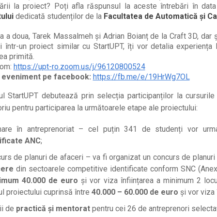
pării la proiect? Poți afla răspunsul la aceste întrebări în da
ului
dedicată studenților de la
Facultatea de Automatică și Ca
ea a doua, Tarek Massalmeh și Adrian Boianț de la Craft 3D, dar ș
i într-un proiect similar cu StartUPT, îți vor detalia experiența 
ea primită.
oom:
https://upt-ro.zoom.us/j/96120800524
 eveniment pe facebook:
https://fb.me/e/19HrWg7OL
ul StartUPT debutează prin selecția participanților la cursuri
riu pentru participarea la următoarele etape ale proiectului:
are în antreprenoriat – cel puțin 341 de studenți vor ur
ificate ANC
;
urs de planuri de afaceri – va fi organizat un concurs de planuri
cere
din sectoarele competitive identificate conform SNC (Anexa 
imum 40.000 de euro
și vor viza înființarea a minimum 2 locu
ul proiectului cuprinsă între
40.000 – 60.000 de euro
și vor viza
ii de
practică și mentorat
pentru cei 26 de antreprenori selectaț