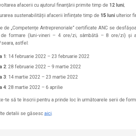
ltarea afacerii cu ajutorul finanțării primite timp de
12 luni
;
rarea sustenabilității afacerii înființate timp de
15
luni
ulterior fi
le de „Competențe Antreprenoriale” certificate ANC se desfășoar
de formare (luni-vineri – 4 ore/zi, sâmbătă – 8 ore/zi) și au
seara, astfel:
a 1
: 14 februarie 2022 – 23 februarie 2022
a 2
: 28 februarie 2022 – 9 martie 2022
a 3
: 14 martie 2022 – 23 martie 2022
a 4
: 28 martie 2022 – 6 aprilie
e-te să te înscrii pentru a prinde loc în următoarele serii de form
te detalii se găsesc
aici
.