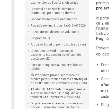
examenelor de licență și disertație
partici
proiect
Procesul de cazare în căminele
studențești pe perioada de vară
În part
Decont abonamente de transport
cu 2 an
Repartizare finală locuri tabără AC 2026
finanțar
Rezultate initiale credite voluntariat
Link Z
Programări P4
Pagină
Alocarea locurilor pentru tabăra de vară
Proiect
Chestionar privind motivația și
obligato
experiența studenților beneficiari de
bursă socială
Form
Liste studenți care au solicitat loc de
tabără
cert
Procedură privind acordarea de
Conc
credite pentru recunoașterea activităților
de voluntariat (An universitar 2025-2026)
afa
ANUNȚ IMPORTANT: Programarea a
max
4-a specială pentru studenții din anii
cadr
terminali (An universitar 2025/2026)
Organizare webinare de consiliere sau
Stag
tutorat – adresate beneficiarilor de