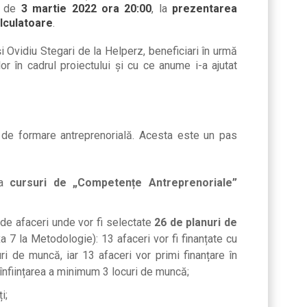
ta de
3 martie 2022 ora 20:00
, la
prezentarea
lculatoare
.
i Ovidiu Stegari de la Helperz, beneficiari în urmă
lor în cadrul proiectului și cu ce anume i-a ajutat
le de formare antreprenorială. Acesta este un pas
ma
cursuri de „Competențe Antreprenoriale”
 de afaceri unde vor fi selectate
26 de planuri de
7 la Metodologie): 13 afaceri vor fi finanțate cu
ri de muncă, iar 13 afaceri vor primi finanțare în
 înființarea a minimum 3 locuri de muncă;
i;