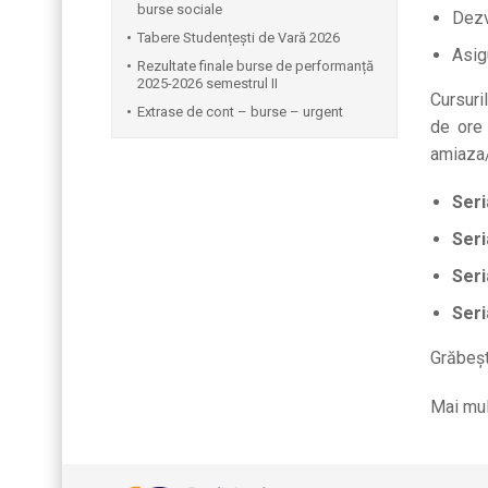
burse sociale
Dezvo
Tabere Studențești de Vară 2026
Asigu
Rezultate finale burse de performanță
2025-2026 semestrul II
Cursuri
Extrase de cont – burse – urgent
de ore 
amiaza/
Seri
Seri
Seri
Seri
Grăbeșt
Mai mul