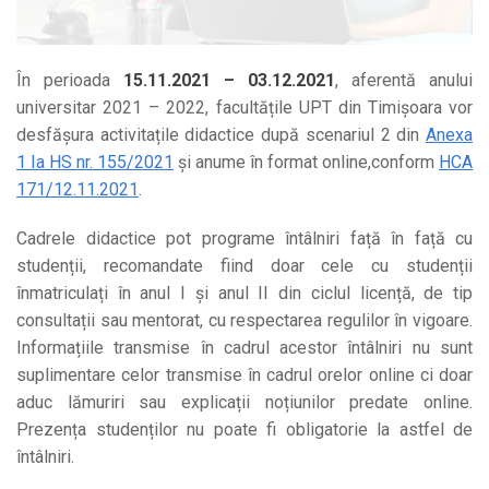
În perioada
15.11.2021 – 03.12.2021
, aferentă anului
universitar 2021 – 2022, facultățile UPT din Timișoara vor
desfășura activitațile didactice după scenariul 2 din
Anexa
1 Ia HS nr. 155/2021
și anume în format online,conform
HCA
171/12.11.2021
.
Cadrele didactice pot programe întâlniri față în față cu
studenții, recomandate fiind doar cele cu studenții
înmatriculați în anul I și anul II din ciclul licență, de tip
consultații sau mentorat, cu respectarea regulilor în vigoare.
Informațiile transmise în cadrul acestor întâlniri nu sunt
suplimentare celor transmise în cadrul orelor online ci doar
aduc lămuriri sau explicații noțiunilor predate online.
Prezența studenților nu poate fi obligatorie la astfel de
întâlniri.