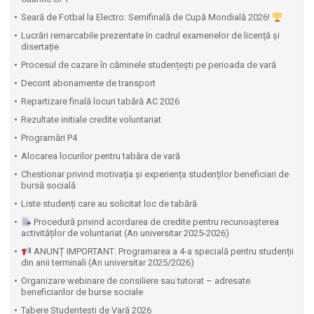
⁠Seară de Fotbal la Electro: Semifinală de Cupă Mondială 2026!
Lucrări remarcabile prezentate în cadrul examenelor de licență și
disertație
Procesul de cazare în căminele studențești pe perioada de vară
Decont abonamente de transport
Repartizare finală locuri tabără AC 2026
Rezultate initiale credite voluntariat
Programări P4
Alocarea locurilor pentru tabăra de vară
Chestionar privind motivația și experiența studenților beneficiari de
bursă socială
Liste studenți care au solicitat loc de tabără
Procedură privind acordarea de credite pentru recunoașterea
activităților de voluntariat (An universitar 2025-2026)
ANUNȚ IMPORTANT: Programarea a 4-a specială pentru studenții
din anii terminali (An universitar 2025/2026)
Organizare webinare de consiliere sau tutorat – adresate
beneficiarilor de burse sociale
Tabere Studențești de Vară 2026