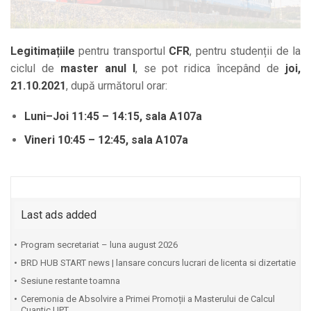
Legitimațiile
pentru transportul
CFR
, pentru studenții de la
ciclul de
master anul I
, se pot ridica începând de
joi,
21.10.2021
, după următorul orar:
Luni–Joi 11:45 – 14:15, sala A107a
Vineri 10:45 – 12:45, sala A107a
Last ads added
Program secretariat – luna august 2026
BRD HUB START news | lansare concurs lucrari de licenta si dizertatie
Sesiune restante toamna
Ceremonia de Absolvire a Primei Promoții a Masterului de Calcul
Cuantic UPT