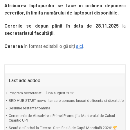
Atribuirea laptopurilor se face în ordinea depunerii
cererilor, în limita numărului de laptopuri disponibile.
Cererile
se depun
până în data de 28.11.2025
la
secretariatul facultății.
Cererea
în format editabil o găsiți
aici
.
Last ads added
Program secretariat – luna august 2026
BRD HUB START news | lansare concurs lucrari de licenta si dizertatie
Sesiune restante toamna
Ceremonia de Absolvire a Primei Promoții a Masterului de Calcul
Cuantic UPT
⁠Seară de Fotbal la Electro: Semifinală de Cupă Mondială 2026!