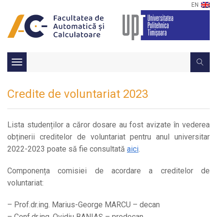
EN
Toggle
navigation
Credite de voluntariat 2023
Lista studenților a căror dosare au fost avizate în vederea
obținerii creditelor de voluntariat pentru anul universitar
2022-2023 poate să fie consultată
aici
.
Componența comisiei de acordare a creditelor de
voluntariat:
– Prof.dr.ing. Marius-George MARCU – decan
– Conf.dr.ing. Ovidiu BANIAȘ – prodecan