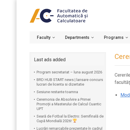
Faculty
Departments
Programs
Cere
Last ads added
Program secretariat – luna august 2026
Cereril
BRD HUB START news | lansare concurs
facultă
lucrari de licenta si dizertatie
Sesiune restante toamna
Mode
Ceremonia de Absolvire a Primei
Promoții a Masterului de Calcul Cuantic
UPT
⁠Seară de Fotbal la Electro: Semifinală de
Cupă Mondială 2026!
Lucrări remarcabile prezentate în cadrul