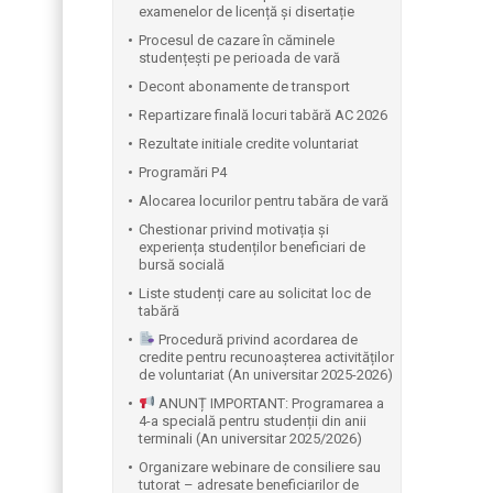
examenelor de licență și disertație
Procesul de cazare în căminele
studențești pe perioada de vară
Decont abonamente de transport
Repartizare finală locuri tabără AC 2026
Rezultate initiale credite voluntariat
Programări P4
Alocarea locurilor pentru tabăra de vară
Chestionar privind motivația și
experiența studenților beneficiari de
bursă socială
Liste studenți care au solicitat loc de
tabără
Procedură privind acordarea de
credite pentru recunoașterea activităților
de voluntariat (An universitar 2025-2026)
ANUNȚ IMPORTANT: Programarea a
4-a specială pentru studenții din anii
terminali (An universitar 2025/2026)
Organizare webinare de consiliere sau
tutorat – adresate beneficiarilor de