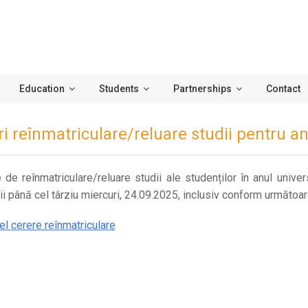
Education
Students
Partnerships
Contact
ri reînmatriculare/reluare studii pentru a
e de reînmatriculare/reluare studii ale studenților în anul univ
ții până cel târziu miercuri, 24.09.2025, inclusiv conform următoa
l cerere reînmatriculare