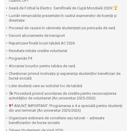
Cuantic UPT
⁠Seară de Fotbal la Electro: Semifinală de Cupă Mondială 2026!
Lucrări remarcabile prezentate în cadrul examenelor de licență și
disertație
Procesul de cazare în căminele studențești pe perioada de vară
Decont abonamente de transport
Repartizare finală locuri tabără AC 2026
Rezultate initiale credite voluntariat
Programări P4
Alocarea locurilor pentru tabăra de vară
Chestionar privind motivația și experiența studenților beneficiari de
bursă socială
Liste studenți care au solicitat loc de tabără
Procedură privind acordarea de credite pentru recunoașterea
activităților de voluntariat (An universitar 2025-2026)
ANUNȚ IMPORTANT: Programarea a 4-a specială pentru studenții
din anii terminali (An universitar 2025/2026)
Organizare webinare de consiliere sau tutorat – adresate
beneficiarilor de burse sociale
Tabere Studențești de Vară 2026